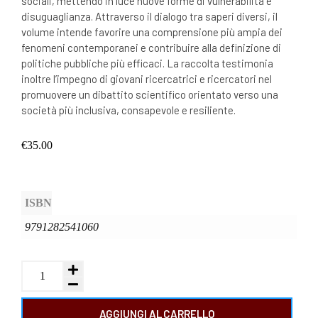
sociali, mettendo in luce nuove forme di vulnerabilità e
disuguaglianza. Attraverso il dialogo tra saperi diversi, il
volume intende favorire una comprensione più ampia dei
fenomeni contemporanei e contribuire alla definizione di
politiche pubbliche più efficaci. La raccolta testimonia
inoltre l’impegno di giovani ricercatrici e ricercatori nel
promuovere un dibattito scientifico orientato verso una
società più inclusiva, consapevole e resiliente.
€
35.00
ISBN
9791282541060
AGGIUNGI AL CARRELLO